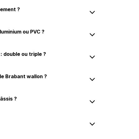
cement ?
luminium ou PVC ?
: double ou triple ?
e Brabant wallon ?
âssis ?