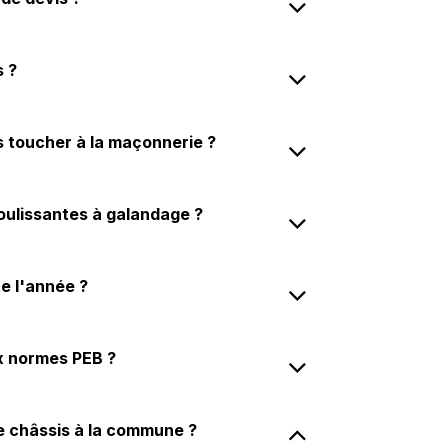
s ?
s toucher à la maçonnerie ?
oulissantes à galandage ?
e l'année ?
x normes PEB ?
e châssis à la commune ?