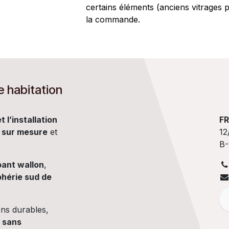
certains éléments (anciens vitrages 
la commande.
e habitation
t l’installation
F
 sur mesure
et
12
B-
ant wallon
,
phérie sud de
ns durables,
t sans