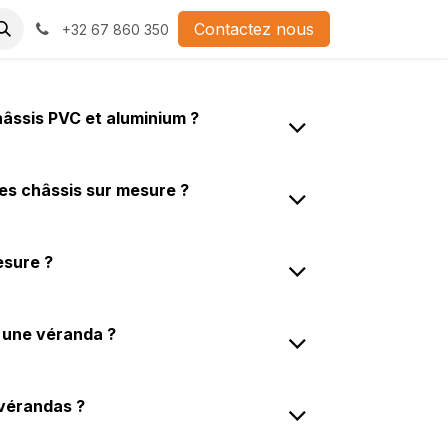
Contactez nous
+32 67 860 350
hâssis PVC et aluminium ?
 des châssis sur mesure ?
esure ?
r une véranda ?
 vérandas ?