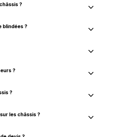
châssis ?
 blindées ?
neurs ?
ssis ?
sur les châssis ?
de devis ?